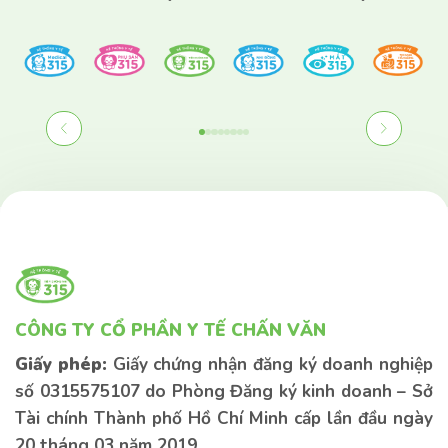
Liên hệ tư vấn
Liên hệ tư vấn
Nếu bạn có bất kì thắc mắc nào vui lòng để
lại thông tin bên dưới để được tư vấn sớm
nhất
Kiến thức
Sức khoẻ
Bệnh lý
CÔNG TY CỔ PHẦN Y TẾ CHẤN VĂN
Giấy phép:
Giấy chứng nhận đăng ký doanh nghiệp
số 0315575107 do Phòng Đăng ký kinh doanh – Sở
Tài chính Thành phố Hồ Chí Minh cấp lần đầu ngày
20 tháng 03 năm 2019