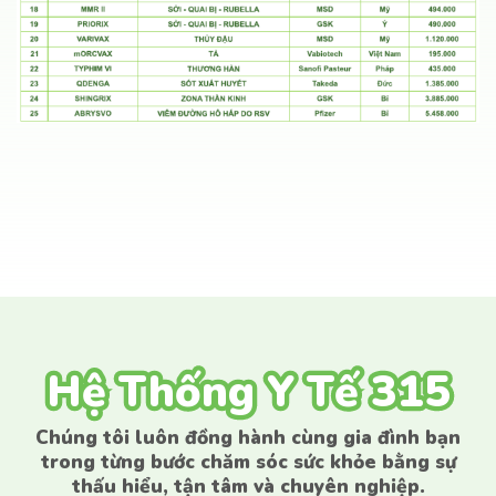
Hệ Thống Y Tế 315
Hệ Thống Y Tế 315
Chúng tôi luôn đồng hành cùng gia đình bạn
trong từng bước chăm sóc sức khỏe bằng sự
thấu hiểu, tận tâm và chuyên nghiệp.