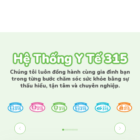
Hệ Thống Y Tế 315
Hệ Thống Y Tế 315
Chúng tôi luôn đồng hành cùng gia đình bạn
trong từng bước chăm sóc sức khỏe bằng sự
thấu hiểu, tận tâm và chuyên nghiệp.