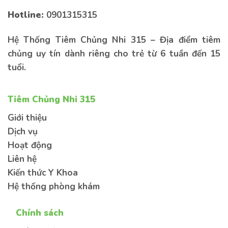
lại thông tin bên dưới để được tư vấn sớm
nhất
Hotline:
0901315315
Hệ Thống Tiêm Chủng Nhi 315 – Địa điểm tiêm
chủng uy tín dành riêng cho trẻ từ 6 tuần đến 15
tuổi.
Tiêm Chủng Nhi 315
Kiến thức
Sức khoẻ
Bệnh lý
Giới thiệu
Dịch vụ
Hoạt động
Liên hệ
Kiến thức Y Khoa
Gửi thông tin
Hệ thống phòng khám
Chính sách