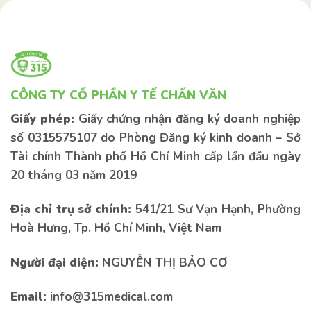
CÔNG TY CỔ PHẦN Y TẾ CHẤN VĂN
Giấy phép:
Giấy chứng nhận đăng ký doanh nghiệp
số 0315575107 do Phòng Đăng ký kinh doanh – Sở
Tài chính Thành phố Hồ Chí Minh cấp lần đầu ngày
20 tháng 03 năm 2019
Địa chỉ trụ sở chính:
541/21 Sư Vạn Hạnh, Phường
Hoà Hưng, Tp. Hồ Chí Minh, Việt Nam
Liên hệ tư vấn
Liên hệ tư vấn
Người đại diện:
NGUYỄN THỊ BẢO CƠ
Email:
info@315medical.com
Nếu bạn có bất kì thắc mắc nào vui lòng để