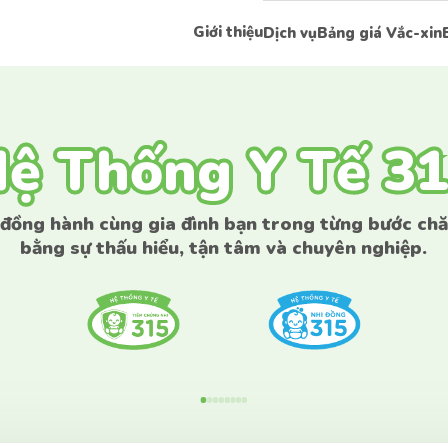
Giới thiệu
Dịch vụ
Bảng giá Vắc-xin
ệ Thống Y Tế 3
ệ Thống Y Tế 3
 đồng hành cùng gia đình bạn trong từng bước ch
bằng sự thấu hiểu, tận tâm và chuyên nghiệp.
Liên hệ tư vấn
Liên hệ tư vấn
 có bất kì thắc mắc nào vui lòng để lại thông tin 
để được tư vấn sớm nhất