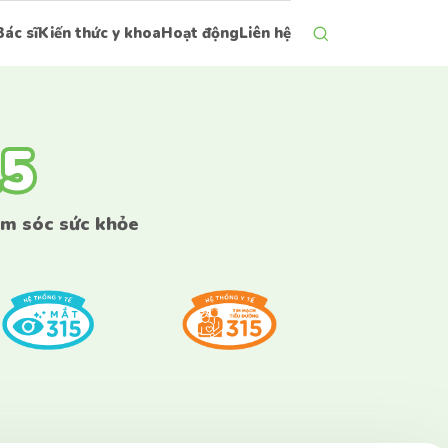
Bác sĩ
Kiến thức y khoa
Hoạt động
Liên hệ
15
15
ăm sóc sức khỏe
bên dưới