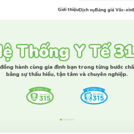
Giới thiệu
Dịch vụ
Bảng giá Vắc-xin
ệ Thống Y Tế 3
ệ Thống Y Tế 3
 đồng hành cùng gia đình bạn trong từng bước ch
bằng sự thấu hiểu, tận tâm và chuyên nghiệp.
Liên hệ tư vấn
Liên hệ tư vấn
 có bất kì thắc mắc nào vui lòng để lại thông tin 
để được tư vấn sớm nhất