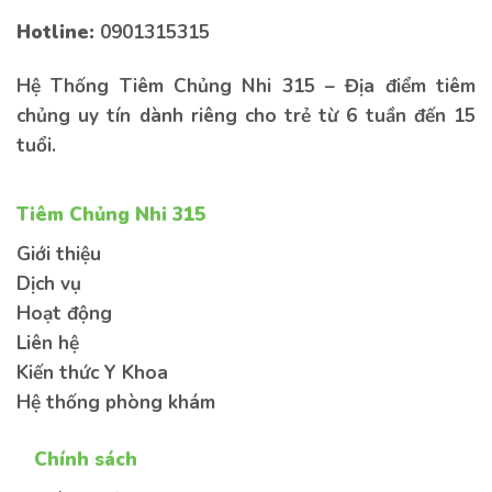
lại thông tin bên dưới để được tư vấn sớm
nhất
Hotline:
0901315315
Hệ Thống Tiêm Chủng Nhi 315 – Địa điểm tiêm
chủng uy tín dành riêng cho trẻ từ 6 tuần đến 15
tuổi.
Tiêm Chủng Nhi 315
Kiến thức
Sức khoẻ
Bệnh lý
Giới thiệu
Dịch vụ
Hoạt động
Liên hệ
Kiến thức Y Khoa
Gửi thông tin
Hệ thống phòng khám
Chính sách