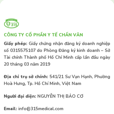
CÔNG TY CỔ PHẦN Y TẾ CHẤN VĂN
Giấy phép:
Giấy chứng nhận đăng ký doanh nghiệp
số 0315575107 do Phòng Đăng ký kinh doanh – Sở
Tài chính Thành phố Hồ Chí Minh cấp lần đầu ngày
20 tháng 03 năm 2019
Địa chỉ trụ sở chính:
541/21 Sư Vạn Hạnh, Phường
Hoà Hưng, Tp. Hồ Chí Minh, Việt Nam
Liên hệ tư vấn
Liên hệ tư vấn
Người đại diện:
NGUYỄN THỊ BẢO CƠ
Email:
info@315medical.com
Nếu bạn có bất kì thắc mắc nào vui lòng để