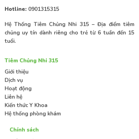
lại thông tin bên dưới để được tư vấn sớm
nhất
Hotline:
0901315315
Hệ Thống Tiêm Chủng Nhi 315 – Địa điểm tiêm
chủng uy tín dành riêng cho trẻ từ 6 tuần đến 15
tuổi.
Tiêm Chủng Nhi 315
Kiến thức
Sức khoẻ
Bệnh lý
Giới thiệu
Dịch vụ
Hoạt động
Liên hệ
Kiến thức Y Khoa
Gửi thông tin
Hệ thống phòng khám
Chính sách