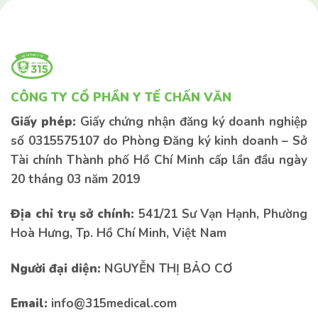
CÔNG TY CỔ PHẦN Y TẾ CHẤN VĂN
Giấy phép:
Giấy chứng nhận đăng ký doanh nghiệp
số 0315575107 do Phòng Đăng ký kinh doanh – Sở
Tài chính Thành phố Hồ Chí Minh cấp lần đầu ngày
20 tháng 03 năm 2019
Địa chỉ trụ sở chính:
541/21 Sư Vạn Hạnh, Phường
Hoà Hưng, Tp. Hồ Chí Minh, Việt Nam
Liên hệ tư vấn
Liên hệ tư vấn
Người đại diện:
NGUYỄN THỊ BẢO CƠ
Email:
info@315medical.com
Nếu bạn có bất kì thắc mắc nào vui lòng để