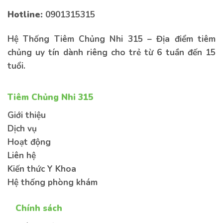
lại thông tin bên dưới để được tư vấn sớm
nhất
Hotline:
0901315315
Hệ Thống Tiêm Chủng Nhi 315 – Địa điểm tiêm
chủng uy tín dành riêng cho trẻ từ 6 tuần đến 15
tuổi.
Tiêm Chủng Nhi 315
Kiến thức
Sức khoẻ
Bệnh lý
Giới thiệu
Dịch vụ
Hoạt động
Liên hệ
Kiến thức Y Khoa
Gửi thông tin
Hệ thống phòng khám
Chính sách