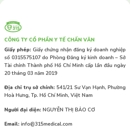
CÔNG TY CỔ PHẦN Y TẾ CHẤN VĂN
Giấy phép:
Giấy chứng nhận đăng ký doanh nghiệp
số 0315575107 do Phòng Đăng ký kinh doanh – Sở
Tài chính Thành phố Hồ Chí Minh cấp lần đầu ngày
20 tháng 03 năm 2019
Địa chỉ trụ sở chính:
541/21 Sư Vạn Hạnh, Phường
Hoà Hưng, Tp. Hồ Chí Minh, Việt Nam
Liên hệ tư vấn
Liên hệ tư vấn
Người đại diện:
NGUYỄN THỊ BẢO CƠ
Email:
info@315medical.com
Nếu bạn có bất kì thắc mắc nào vui lòng để