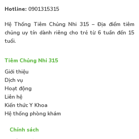
lại thông tin bên dưới để được tư vấn sớm
nhất
Hotline:
0901315315
Hệ Thống Tiêm Chủng Nhi 315 – Địa điểm tiêm
chủng uy tín dành riêng cho trẻ từ 6 tuần đến 15
tuổi.
Tiêm Chủng Nhi 315
Kiến thức
Sức khoẻ
Bệnh lý
Giới thiệu
Dịch vụ
Hoạt động
Liên hệ
Kiến thức Y Khoa
Gửi thông tin
Hệ thống phòng khám
Chính sách