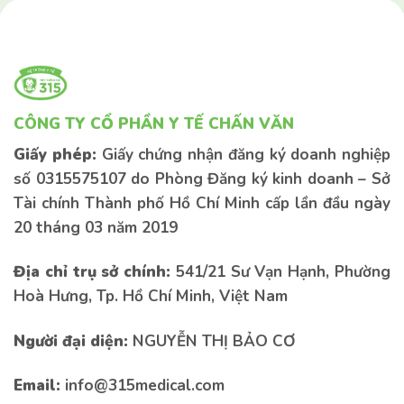
CÔNG TY CỔ PHẦN Y TẾ CHẤN VĂN
Giấy phép:
Giấy chứng nhận đăng ký doanh nghiệp
số 0315575107 do Phòng Đăng ký kinh doanh – Sở
Tài chính Thành phố Hồ Chí Minh cấp lần đầu ngày
20 tháng 03 năm 2019
Địa chỉ trụ sở chính:
541/21 Sư Vạn Hạnh, Phường
Hoà Hưng, Tp. Hồ Chí Minh, Việt Nam
Liên hệ tư vấn
Liên hệ tư vấn
Người đại diện:
NGUYỄN THỊ BẢO CƠ
Email:
info@315medical.com
Nếu bạn có bất kì thắc mắc nào vui lòng để