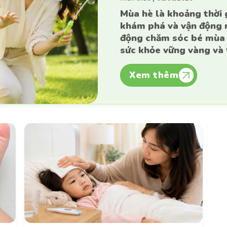
Mùa hè là khoảng thời g
khám phá và vận động n
động chăm sóc bé mùa 
sức khỏe vững vàng và 
sao ba mẹ cần chú [...]
Xem thêm
Liên hệ tư vấn
Liên hệ tư vấn
 có bất kì thắc mắc nào vui lòng để lại thông tin 
để được tư vấn sớm nhất
Kiến thức
Sức khoẻ
Bệnh lý