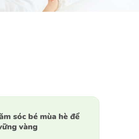
ăm sóc bé mùa hè để
 vững vàng