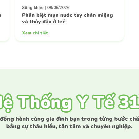
Sống khỏe
|
09/06/2026
n
Phân biệt mụn nước tay chân miệng
và thủy đậu ở trẻ
Gửi thông tin
Xem chi tiết
ệ Thống Y Tế 3
ệ Thống Y Tế 3
 đồng hành cùng gia đình bạn trong từng bước ch
bằng sự thấu hiểu, tận tâm và chuyên nghiệp.