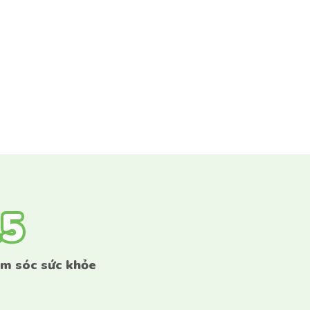
15
15
ăm sóc sức khỏe