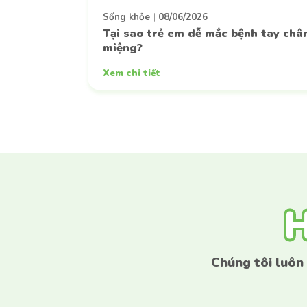
Sống khỏe
|
08/06/2026
Tại sao trẻ em dễ mắc bệnh tay châ
miệng?
Xem chi tiết
H
H
Chúng tôi luôn