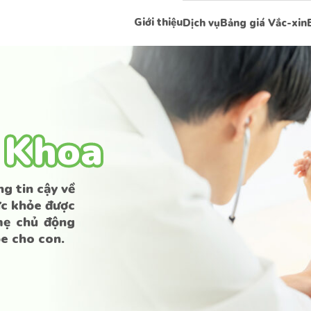
Giới thiệu
Dịch vụ
Bảng giá Vắc-xin
Y Khoa
Y Khoa
g tin cậy về
ức khỏe được
mẹ chủ động
e cho con.